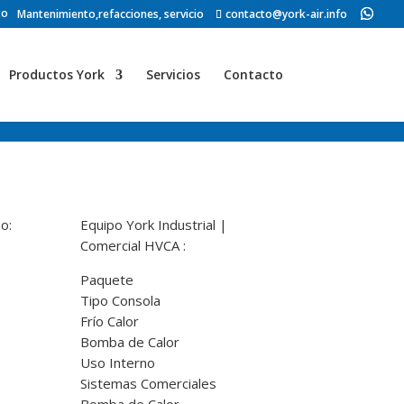
to
Mantenimiento,refacciones, servicio
contacto@york-air.info
Productos York
Servicios
Contacto
o:
Equipo York Industrial |
Comercial HVCA :
Paquete
Tipo Consola
Frío Calor
Bomba de Calor
Uso Interno
Sistemas Comerciales​
Bomba de Calor