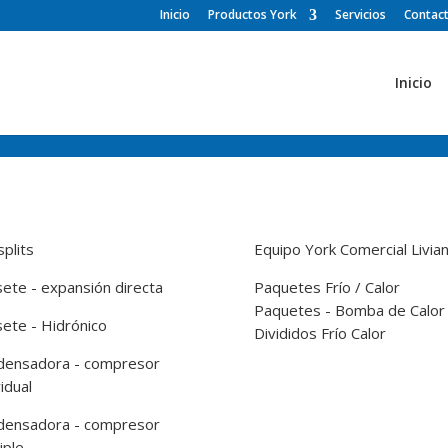
ogle.com, pub-8846286020155108, DIRECT, f08c47fec0942fa0
Inicio
Productos York
Servicios
Contac
Inicio
splits
Equipo York Comercial Livian
ete - expansión directa
Paquetes Frío / Calor
Paquetes - Bomba de Calor
ete - Hidrónico
Divididos Frío Calor
densadora - compresor
vidual
densadora - compresor
iple