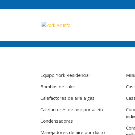
google.com, pub-8846286020155108, DIRECT, f08c47fec0942fa0
go
Equipo York Residencial:
Mini
Bombas de calor
Cass
Calefactores de aire a gas
Cass
Calefactores de aire por aceite
Con
indi
Condensadoras
Con
Manejadores de aire por ducto
múlt